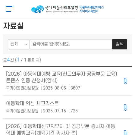
메
본
뉴
문
아동이 행복한 세상 아동권리보장원 아동복지통합
메뉴 버튼
바
바
로
로
가
가
자료실
기
기
검색
4
1
총
건 (
/ 1 페이지)
공지사항 목록
[2026] 아동학대예방 교육(신고의무자 공공부문 교육)
콘텐츠 인증 신청서(양식)
국가아동권리보장원
2025-08-06
3607
아동학대 의심 체크리스트
국가아동권리보장원
2025-07-15
725
[2026] 아동학대신고의무자 및 공공부문 종사자 아동
학대 예방교육(체육기관 종사자 편)