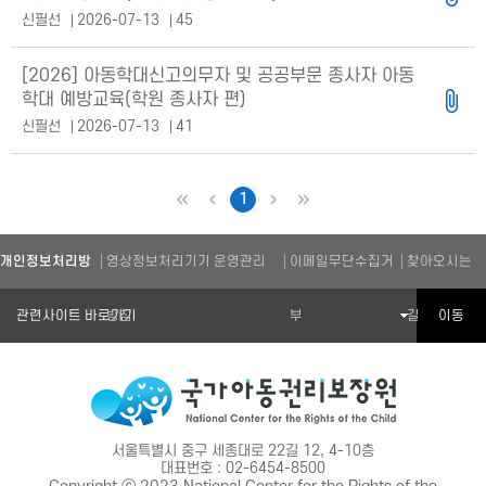
신필선
2026-07-13
45
[2026] 아동학대신고의무자 및 공공부문 종사자 아동
학대 예방교육(학원 종사자 편)
신필선
2026-07-13
41
1
처음
이전
다음
마지막
개인정보처리방
영상정보처리기기 운영관리
이메일무단수집거
찾아오시는
관련기관 바로가기
이동
침
방침
부
길
서울특별시 중구 세종대로 22길 12, 4-10층
대표번호 : 02-6454-8500