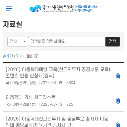
메
본
뉴
문
아동이 행복한 세상 아동권리보장원 아동복지통합
메뉴 버튼
바
바
로
로
가
가
자료실
기
기
검색
4
1
총
건 (
/ 1 페이지)
공지사항 목록
[2026] 아동학대예방 교육(신고의무자 공공부문 교육)
콘텐츠 인증 신청서(양식)
국가아동권리보장원
2025-08-06
3604
아동학대 의심 체크리스트
국가아동권리보장원
2025-07-15
725
[2026] 아동학대신고의무자 및 공공부문 종사자 아동
학대 예방교육(체육기관 종사자 편)