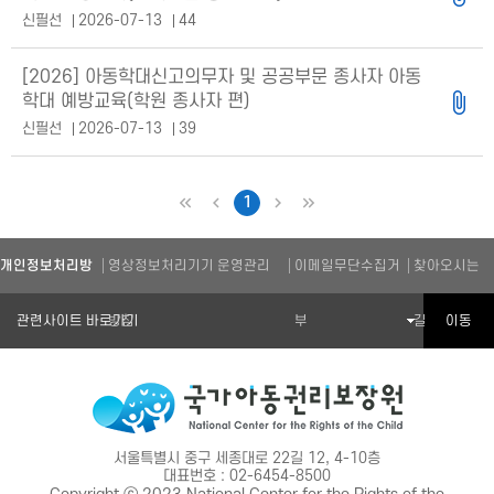
신필선
2026-07-13
44
[2026] 아동학대신고의무자 및 공공부문 종사자 아동
학대 예방교육(학원 종사자 편)
신필선
2026-07-13
39
1
처음
이전
다음
마지막
개인정보처리방
영상정보처리기기 운영관리
이메일무단수집거
찾아오시는
관련기관 바로가기
이동
침
방침
부
길
서울특별시 중구 세종대로 22길 12, 4-10층
대표번호 : 02-6454-8500