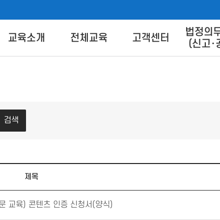
법정의
버교육센터
교육소개
전체교육
고객센터
(신고･
교육별 안내
교육신청
교육상담 Q&A
교육방법 
트 안
교육일정
교육신청방법
콘텐츠 
콘텐츠 다
이
검색
FA
제목
문 교육) 콘텐츠 인증 신청서(양식)