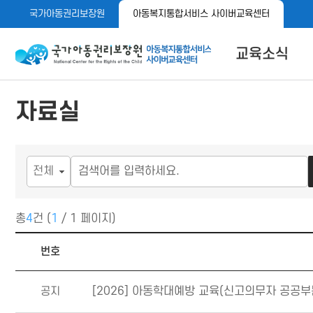
메
본
국가아동권리보장원
아동복지통합서비스 사이버교육센터
뉴
문
바
바
로
로
아동이 행복한 세상 아동권리보장원 아동복지통합서비스 사이
교육소식
가
가
기
기
공지사항
자료실
자료실
메뉴 버튼
총
4
건 (
1
/ 1 페이지)
공지사항 목록
번호
공지
[2026] 아동학대예방 교육(신고의무자 공공부