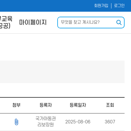
회원가입
로그인
무교육
검색
마이페이지
공공)
및 사이
나의 강의실
내
회원정보수정
신청
운로드
력
Q
첨부
등록자
등록일자
조회
국가아동권
2025-08-06
3607
리보장원