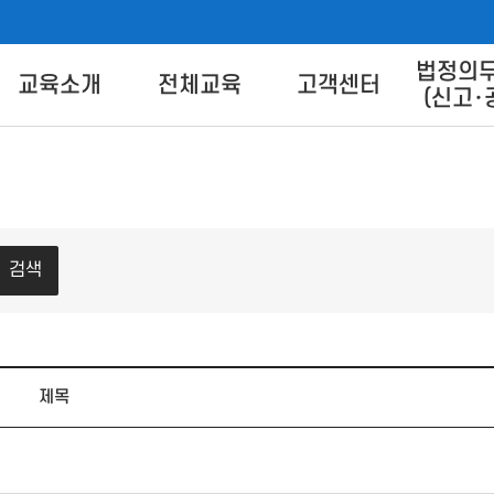
법정의
버교육센터
교육소개
전체교육
고객센터
(신고･
교육별 안내
교육신청
교육상담 Q&A
교육방법 
트 안
교육일정
교육신청방법
콘텐츠 
콘텐츠 다
이
검색
FA
제목