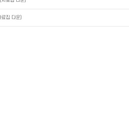
(자료집 다운)
자료집 다운)
 시행 및 2024년 교육실적 제출 재안내]
공부문) 점수 100 이하 수료증 발급자(현: 수료 취소 중)
EN
1
처음
이전
다음
마지막