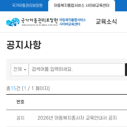
메
본
국가아동권리보장원
아동복지통합서비스 사이버교육센터
뉴
문
바
바
로
로
아동이 행복한 세상 아동권리보장원 아동복지통합서비스 사이
교육소식
가
가
기
기
공지사항
공지사항
자료실
메뉴 버튼
총
15
건 (
1
/ 1 페이지)
공지사항 목록
번호
공지
2026년 아동복지종사자 교육안내서 공지