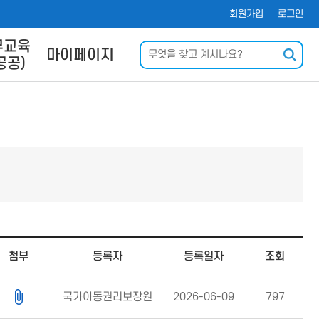
회원가입
로그인
무교육
검색
마이페이지
공공)
및 사이
나의 강의실
내
회원정보수정
신청
운로드
력
Q
첨부
등록자
등록일자
조회
국가아동권리보장원
2026-06-09
797