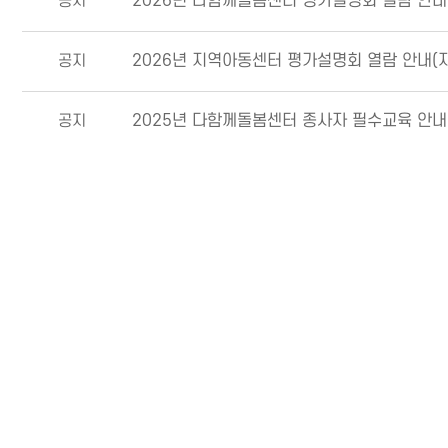
공지
2026년 다함께돌봄센터 평가설명회 열람 안내
공지
2026년 지역아동센터 평가설명회 열람 안내(
공지
2025년 다함께돌봄센터 종사자 필수교육 안내
공지
지역아동센터 종사자 선택교육 신규 개설 안내
공지
[공공부문 종사자] [2025년 아동학대 예방교육
[긴급] 아동학대예방 법정의무교육(신고의무자`공
2
'학습하기' 진행 요청
1
[아동권리보장원] 아동복지 교육관리시스템 OP