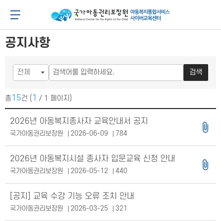
메
본
뉴
문
아동이 행복한 세상 아동권리보장원 아동복지통합
메뉴 버튼
바
바
로
로
가
가
공지사항
기
기
검색
15
1
총
건 (
/ 1 페이지)
공지사항 목록
2026년 아동복지종사자 교육안내서 공지
국가아동권리보장원
2026-06-09
784
2026년 아동복지시설 종사자 입문교육 신청 안내
국가아동권리보장원
2026-05-12
440
[공지] 교육 수강 기능 오류 조치 안내
국가아동권리보장원
2026-03-25
321