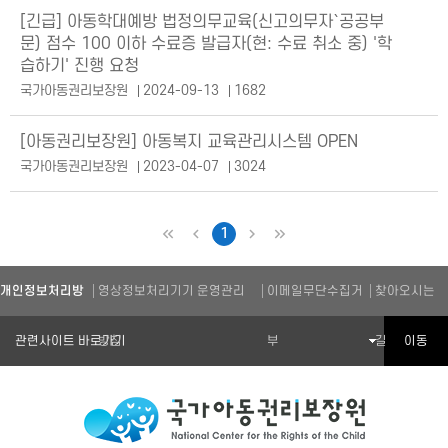
[긴급] 아동학대예방 법정의무교육(신고의무자`공공부
문) 점수 100 이하 수료증 발급자(현: 수료 취소 중) '학
습하기' 진행 요청
국가아동권리보장원
2024-09-13
1682
[아동권리보장원] 아동복지 교육관리시스템 OPEN
국가아동권리보장원
2023-04-07
3024
1
처음
이전
다음
마지막
개인정보처리방
영상정보처리기기 운영관리
이메일무단수집거
찾아오시는
관련기관 바로가기
이동
침
방침
부
길