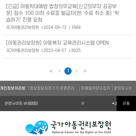
[긴급] 아동학대예방 법정의무교육(신고의무자`공공부
문) 점수 100 이하 수료증 발급자(현: 수료 취소 중) '학
습하기' 진행 요청
국가아동권리보장원
2024-09-13
1684
[아동권리보장원] 아동복지 교육관리시스템 OPEN
국가아동권리보장원
2023-04-07
3025
1
처음
이전
다음
마지막
개인정보처리방
영상정보처리기기 운영관리
이메일무단수집거
찾아오시는
관련기관 바로가기
이동
침
방침
부
길