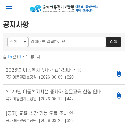
메
본
뉴
문
아동이 행복한 세상 아동권리보장원 아동복지통합
메뉴 버튼
바
바
로
로
가
가
공지사항
기
기
검색
15
1
총
건 (
/ 1 페이지)
공지사항 목록
2026년 아동복지종사자 교육안내서 공지
국가아동권리보장원
2026-06-09
820
2026년 아동복지시설 종사자 입문교육 신청 안내
국가아동권리보장원
2026-05-12
447
[공지] 교육 수강 기능 오류 조치 안내
국가아동권리보장원
2026-03-25
329