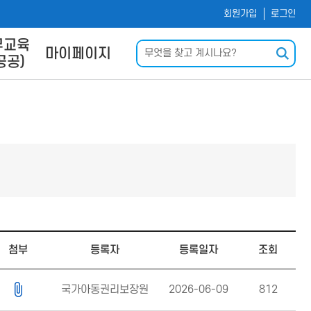
회원가입
로그인
무교육
검색
마이페이지
공공)
및 사이
나의 강의실
내
회원정보수정
신청
운로드
력
Q
첨부
등록자
등록일자
조회
국가아동권리보장원
2026-06-09
812