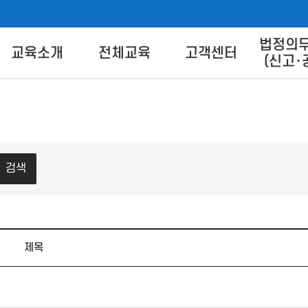
법정의
버교육센터
교육소개
전체교육
고객센터
(신고･
교육별 안내
교육신청
교육상담 Q&A
교육방법 
트 안
교육일정
교육신청방법
콘텐츠 
콘텐츠 다
이
검색
FA
제목