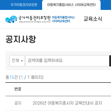
메
본
국가아동권리보장원
아동복지통합서비스 사이버교육센터
뉴
문
바
바
로
로
아동이 행복한 세상 아동권리보장원 아동복지통합서비스 사이
교육소식
가
가
기
기
공지사항
공지사항
자료실
메뉴 버튼
총
15
건 (
1
/ 1 페이지)
공지사항 목록
번호
공지
2026년 아동복지종사자 교육안내서 공지