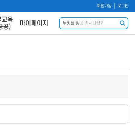
회원가입
로그인
무교육
검색
마이페이지
공공)
및 사이
나의 강의실
내
회원정보수정
신청
운로드
력
Q