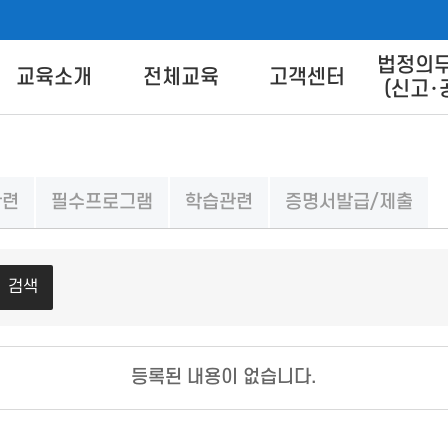
법정의
버교육센터
교육소개
전체교육
고객센터
(신고･
교육별 안내
교육신청
교육상담 Q&A
교육방법 
트 안
교육일정
교육신청방법
콘텐츠 
관련
필수프로그램
학습관련
증명서발급/제출
콘텐츠 다
이
FA
검색
등록된 내용이 없습니다.