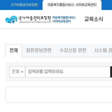
메
본
국가아동권리보장원
아동복지통합서비스 사이버교육센터
뉴
문
바
바
로
로
아동이 행복한 세상 아동권리보장원 아동복지통합서비스 사이
교육소식
가
가
기
기
공지사항
자료실
메뉴 버튼
회원정보관련
수강신청 관련
시스템 
전체