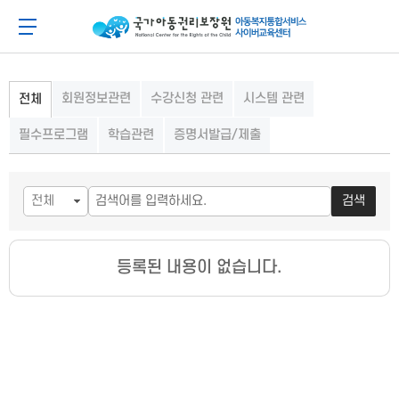
메
본
뉴
문
아동이 행복한 세상 아동권리보장원 아동복지통합
메뉴 버튼
바
바
로
로
가
가
기
기
회원정보관련
수강신청 관련
시스템 관련
전체
필수프로그램
학습관련
증명서발급/제출
검색
등록된 내용이 없습니다.