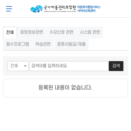
메
본
뉴
문
아동이 행복한 세상 아동권리보장원 아동복지통합
메뉴 버튼
바
바
로
로
가
가
기
기
회원정보관련
수강신청 관련
시스템 관련
전체
필수프로그램
학습관련
증명서발급/제출
검색
등록된 내용이 없습니다.