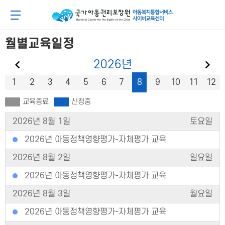
메
본
뉴
문
아동이 행복한 세상 아동권리보장원 아동복지통합
메뉴 버튼
바
바
로
로
가
가
월별교육일정
기
기
이전 달
다
2026
년
1
2
3
4
5
6
7
8
9
10
11
12
교육종료
신청중
2026년 8월 1일
토요일
2026년 아동정책영향평가-자체평가 교육
2026년 8월 2일
일요일
2026년 아동정책영향평가-자체평가 교육
2026년 8월 3일
월요일
2026년 아동정책영향평가-자체평가 교육