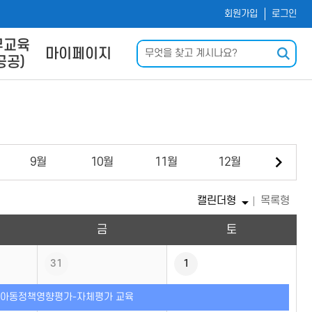
회원가입
로그인
무교육
검색
마이페이지
공공)
및 사이
나의 강의실
내
회원정보수정
신청
운로드
다음
9
월
10
월
11
월
12
월
력
Q
캘린더형
목록형
금
토
31
1
년 아동정책영향평가-자체평가 교육