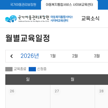
메
본
국가아동권리보장원
아동복지통합서비스 사이버교육센터
뉴
문
바
바
로
로
아동이 행복한 세상 아동권리보장원 아동복지통합서비스 사이
교육소식
가
가
기
기
공지사항
월별교육일정
자료실
메뉴 버튼
이전 달
2026
년
1
월
2
월
3
월
교육종료
신청중
일
월
26
27
28