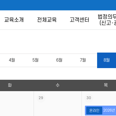
법정의
버교육센터
교육소개
전체교육
고객센터
(신고･
교육별 안내
교육신청
교육상담 Q&A
교육방법 
트 안
교육일정
교육신청방법
콘텐츠 
콘텐츠 다
4
월
5
월
6
월
7
월
8
월
이
FA
화
수
목
29
30
2026
온라인