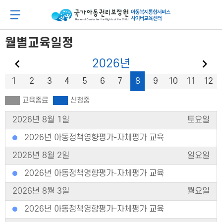
메
본
뉴
문
아동이 행복한 세상 아동권리보장원 아동복지통합
메뉴 버튼
바
바
로
로
가
가
월별교육일정
기
기
이전 달
다
2026
년
1
2
3
4
5
6
7
8
9
10
11
12
교육종료
신청중
2026년 8월 1일
토요일
2026년 아동정책영향평가-자체평가 교육
2026년 8월 2일
일요일
2026년 아동정책영향평가-자체평가 교육
2026년 8월 3일
월요일
2026년 아동정책영향평가-자체평가 교육