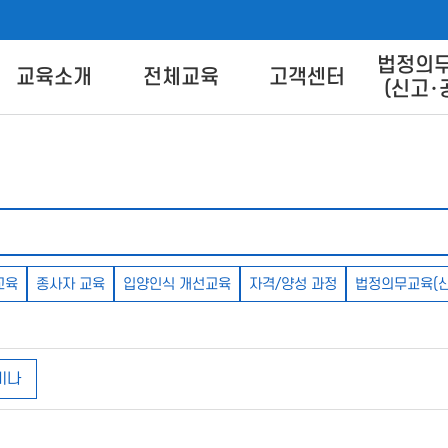
법정의
버교육센터
교육소개
전체교육
고객센터
(신고･
교육별 안내
교육신청
교육상담 Q&A
교육방법 
트 안
교육일정
교육신청방법
콘텐츠 
콘텐츠 다
이
FA
교육
종사자 교육
입양인식 개선교육
자격/양성 과정
법정의무교육(신
비나