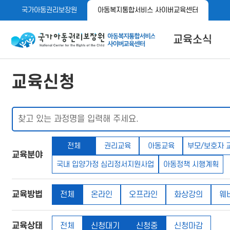
메
본
국가아동권리보장원
아동복지통합서비스 사이버교육센터
뉴
문
바
바
로
로
아동이 행복한 세상 아동권리보장원 아동복지통합서비스 사이
교육소식
가
가
기
기
공지사항
교육신청
자료실
메뉴 버튼
전체
권리교육
아동교육
부모/보호자 
교육분야
국내 입양가정 심리정서지원사업
아동정책 시행계획
교육방법
전체
온라인
오프라인
화상강의
웨
교육상태
전체
신청대기
신청중
신청마감