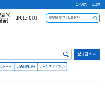
회원가입
로그인
무교육
검색
마이페이지
공공)
및 사이
나의 강의실
내
회원정보수정
신청
운로드
검색
상세검색
력
Q
고･공공)
실종예방교육
아동정책 영향평가