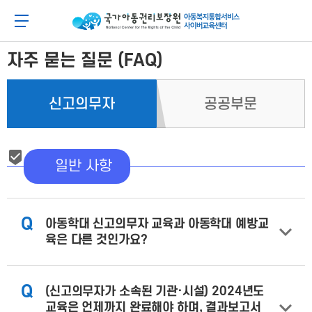
메
본
뉴
문
아동이 행복한 세상 아동권리보장원 아동복지통합
메뉴 버튼
바
바
로
로
가
가
자주 묻는 질문 (FAQ)
기
기
신고의무자
공공부문
일반 사항
Q
아동학대 신고의무자 교육과 아동학대 예방교
육은 다른 것인가요?
Q
(신고의무자가 소속된 기관·시설) 2024년도
교육은 언제까지 완료해야 하며, 결과보고서