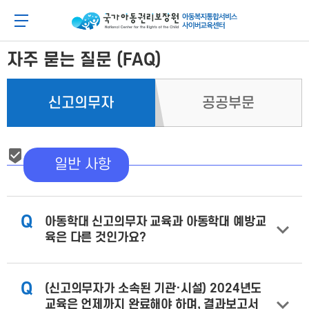
메
본
뉴
문
아동이 행복한 세상 아동권리보장원 아동복지통합
메뉴 버튼
바
바
로
로
가
가
자주 묻는 질문 (FAQ)
기
기
신고의무자
공공부문
일반 사항
Q
아동학대 신고의무자 교육과 아동학대 예방교
육은 다른 것인가요?
Q
(신고의무자가 소속된 기관·시설) 2024년도
교육은 언제까지 완료해야 하며, 결과보고서