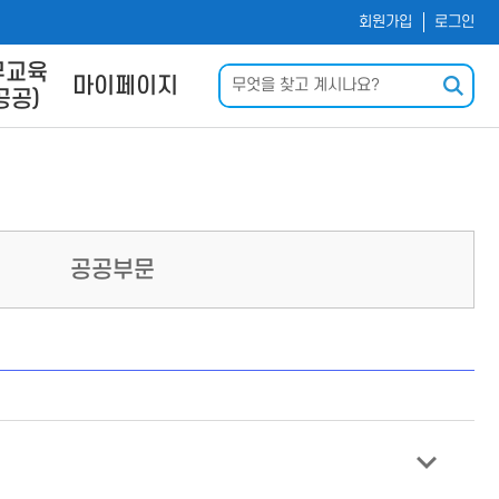
회원가입
로그인
무교육
검색
마이페이지
공공)
및 사이
나의 강의실
내
회원정보수정
신청
운로드
력
공공부문
Q