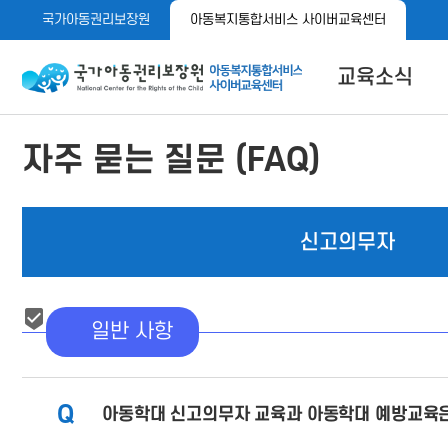
메
본
국가아동권리보장원
아동복지통합서비스 사이버교육센터
뉴
문
바
바
로
로
아동이 행복한 세상 아동권리보장원 아동복지통합서비스 사이
교육소식
가
가
기
기
공지사항
자주 묻는 질문 (FAQ)
자료실
메뉴 버튼
신고의무자
일반 사항
Q
아동학대 신고의무자 교육과 아동학대 예방교육은