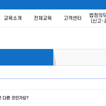
법정의
버교육센터
교육소개
전체교육
고객센터
(신고･
교육별 안내
교육신청
교육상담 Q&A
교육방법 
트 안
교육일정
교육신청방법
콘텐츠 
콘텐츠 다
이
FA
 다른 것인가요?