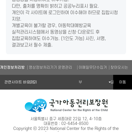
다만, 출처를 명확히 밝히고 공공누리표시 필요.
개인이 각 사이트에 로그인하여 이수해야 하므로 집합시청
지양.
개별교육이 불가할 경우, 아동학대예방교육
실적관리시스템에서 동영상을 신청·다운로드 후
집합교육하여도 이수가능. (1인도 가능) 사진, 서명,
결과보고서 필수 제출.
개인정보처리방
영상정보처리기기 운영관리
이메일무단수집거
찾아오시는
관련기관 바로가기
이동
침
방침
부
길
서울특별시 중구 세종대로 22길 12, 4-10층
대표번호 : 02-6454-8500
Copyright ⓒ 2023 National Center for the Rights of the