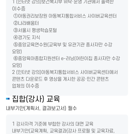
1
(인터넷 강의)보건복지부 위탁·운영 기관에서 출력한
이수증
①
아동권리보장원 아동복지통합서비스 사이버교육센터
②
나라배움터
③
서울시 평생학습포털
④
경기도 지식
⑤
중앙교육연수원(교육부 및 유관기관 종사자만 수강
요망)
⑥
중앙육아종합지원센터 e-러닝(어린이집 종사자만 수강
요망)
2
(인터넷 강의)아동복지통합서비스 사이버교육센터에서
콘텐츠 다운로드 후 영상을 게시한 공공·민간 콘텐츠
업체의
이수증
집합(강사) 교육
내부기안(계획서, 결과보고서) 필수
1
강사자격 기준에 부합한 강사의 대면 교육
내부기안(교육계획, 교육결과(강사 프로필 및 교육자료,