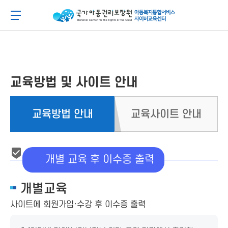
메
본
뉴
문
아동이 행복한 세상 아동권리보장원 아동복지통합
메뉴 버튼
바
바
로
로
가
가
기
기
교육방법 및 사이트 안내
교육방법 안내
교육사이트 안내
개별 교육 후 이수증 출력
개별교육
사이트에 회원가입·수강 후 이수증 출력