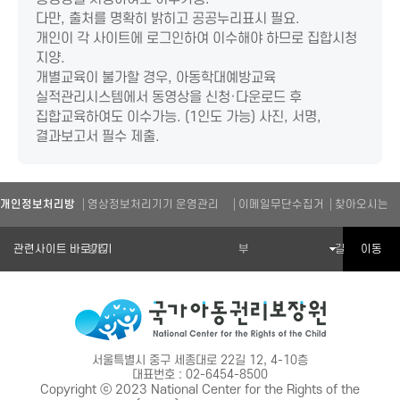
다만, 출처를 명확히 밝히고 공공누리표시 필요.
개인이 각 사이트에 로그인하여 이수해야 하므로 집합시청
지양.
개별교육이 불가할 경우, 아동학대예방교육
실적관리시스템에서 동영상을 신청·다운로드 후
집합교육하여도 이수가능. (1인도 가능) 사진, 서명,
결과보고서 필수 제출.
개인정보처리방
영상정보처리기기 운영관리
이메일무단수집거
찾아오시는
관련기관 바로가기
이동
침
방침
부
길
서울특별시 중구 세종대로 22길 12, 4-10층
대표번호 : 02-6454-8500
Copyright ⓒ 2023 National Center for the Rights of the