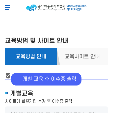
메
본
뉴
문
아동이 행복한 세상 아동권리보장원 아동복지통합
메뉴 버튼
바
바
로
로
가
가
기
기
교육방법 및 사이트 안내
교육방법 안내
교육사이트 안내
개별 교육 후 이수증 출력
개별교육
사이트에 회원가입·수강 후 이수증 출력