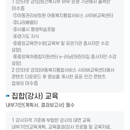
1
(인터넷 강의)보건복지부 위탁·운영 기관에서 출력한
이수증
①
아동권리보장원 아동복지통합서비스 사이버교육센터
②
나라배움터
③
서울시 평생학습포털
④
경기도 지식
⑤
중앙교육연수원(교육부 및 유관기관 종사자만 수강
요망)
⑥
중앙육아종합지원센터 e-러닝(어린이집 종사자만 수강
요망)
2
(인터넷 강의)아동복지통합서비스 사이버교육센터에서
콘텐츠 다운로드 후 영상을 게시한 공공·민간 콘텐츠
업체의
이수증
집합(강사) 교육
내부기안(계획서, 결과보고서) 필수
1
강사자격 기준에 부합한 강사의 대면 교육
내부기안(교육계획, 교육결과(강사 프로필 및 교육자료,