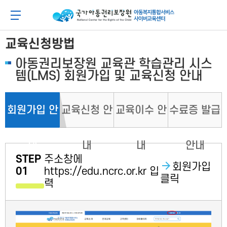
메
본
뉴
문
아동이 행복한 세상 아동권리보장원 아동복지통합
메뉴 버튼
바
바
로
로
가
가
교육신청방법
기
기
아동권리보장원 교육관 학습관리 시스
템(LMS) 회원가입 및 교육신청 안내
회원가입 안
교육신청 안
교육이수 안
수료증 발급
내
내
내
안내
STEP
주소창에
회원가입
01
https://edu.ncrc.or.kr 입
클릭
력