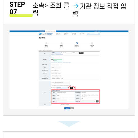
STEP
소속> 조회 클
기관 정보 직접 입
07
릭
력