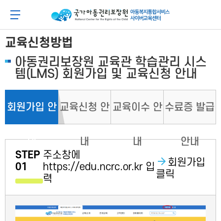
메
본
뉴
문
아동이 행복한 세상 아동권리보장원 아동복지통합
메뉴 버튼
바
바
로
로
가
가
교육신청방법
기
기
아동권리보장원 교육관 학습관리 시스
템(LMS) 회원가입 및 교육신청 안내
회원가입 안
교육신청 안
교육이수 안
수료증 발급
내
내
내
안내
STEP
주소창에
회원가입
01
https://edu.ncrc.or.kr 입
클릭
력