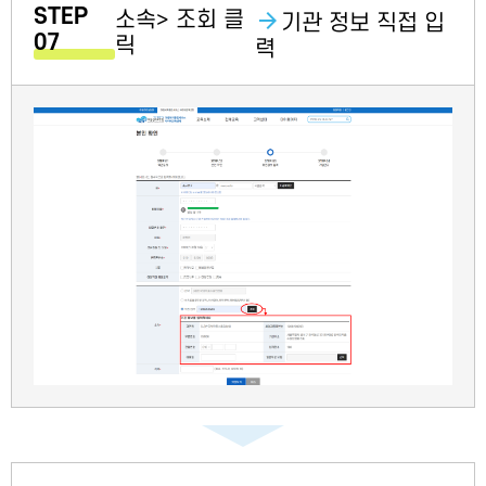
STEP
소속> 조회 클
기관 정보 직접 입
07
릭
력