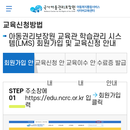
메
본
뉴
문
아동이 행복한 세상 아동권리보장원 아동복지통합
메뉴 버튼
바
바
로
로
가
가
교육신청방법
기
기
아동권리보장원 교육관 학습관리 시스
템(LMS) 회원가입 및 교육신청 안내
회원가입 안
교육신청 안
교육이수 안
수료증 발급
내
내
내
안내
STEP
주소창에
회원가입
01
https://edu.ncrc.or.kr 입
클릭
력