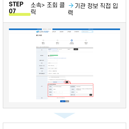
STEP
소속> 조회 클
기관 정보 직접 입
07
릭
력