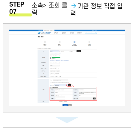
STEP
소속> 조회 클
기관 정보 직접 입
07
릭
력