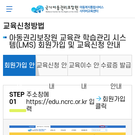
메
본
뉴
문
아동이 행복한 세상 아동권리보장원 아동복지통합
메뉴 버튼
바
바
로
로
가
가
교육신청방법
기
기
아동권리보장원 교육관 학습관리 시스
템(LMS) 회원가입 및 교육신청 안내
회원가입 안
교육신청 안
교육이수 안
수료증 발급
내
내
내
안내
STEP
주소창에
회원가입
01
https://edu.ncrc.or.kr 입
클릭
력