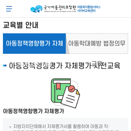
메
본
뉴
문
아동이 행복한 세상 아동권리보장원 아동복지통합
메뉴 버튼
바
바
로
로
가
가
교육별 안내
기
기
아동정책영향평가 자체
아동학대예방 법정의무
평가 사전교육
교육
아동정책영향평가 자체평가 사전교육
아동정책영향평가 자체평가
지방자치단체에서 자체평가서를 활용하여 아동과 직·