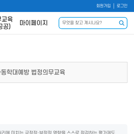
회원가입
로그인
무교육
검색
마이페이지
공공)
및 사이
나의 강의실
내
회원정보수정
신청
운로드
력
아동학대예방 법정의무교육
Q
 권리에 미치는 긍정적·부정적 영향을 스스로 점검하는 평가제도