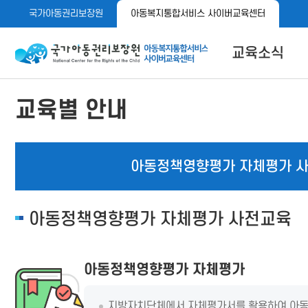
메
본
국가아동권리보장원
아동복지통합서비스 사이버교육센터
뉴
문
바
바
로
로
아동이 행복한 세상 아동권리보장원 아동복지통합서비스 사이
교육소식
가
가
기
기
공지사항
교육별 안내
자료실
메뉴 버튼
아동정책영향평가 자체평가 
아동정책영향평가 자체평가 사전교육
아동정책영향평가 자체평가
지방자치단체에서 자체평가서를 활용하여 아동과 