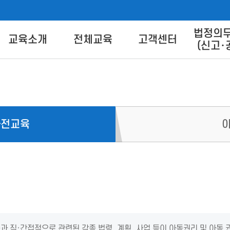
법정의
버교육센터
교육소개
전체교육
고객센터
(신고･
교육별 안내
교육신청
교육상담 Q&A
교육방법 
트 안
교육일정
교육신청방법
콘텐츠 
콘텐츠 다
이
사전교육
FA
직·간접적으로 관련된 각종 법령, 계획, 사업 등이 아동권리 및 아동