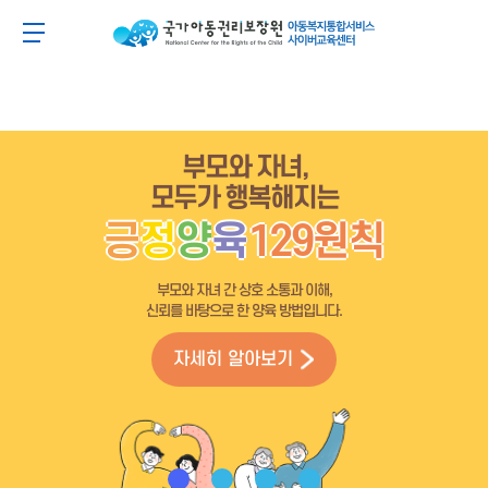
주
본
주
본
메
문
메
문
아동이 행복한 세상 아동권리보장원 아동복지통합
메뉴 버튼
뉴
바
뉴
바
바
로
바
로
로
가
로
가
가
기
가
기
기
기
부모와 자녀,
모두가 행복해지는
긍
정
양
육
129원칙
부모와 자녀 간 상호 소통과 이해,
신뢰를 바탕으로 한 양육 방법입니다.
자세히 알아보기