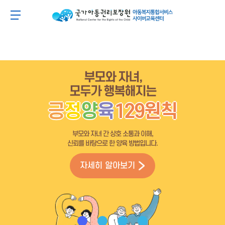
주
본
주
본
메
문
메
문
아동이 행복한 세상 아동권리보장원 아동복지통합
메뉴 버튼
뉴
바
뉴
바
바
로
바
로
로
가
로
가
가
기
가
기
기
기
부모와 자녀,
모두가 행복해지는
긍
정
양
육
129원칙
부모와 자녀 간 상호 소통과 이해,
신뢰를 바탕으로 한 양육 방법입니다.
자세히 알아보기