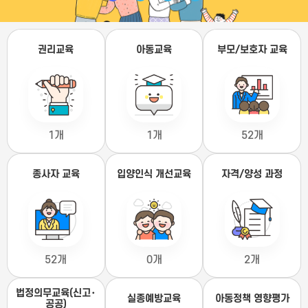
권리교육
아동교육
부모/보호자 교육
1개
1개
52개
종사자 교육
입양인식 개선교육
자격/양성 과정
52개
0개
2개
법정의무교육(신고･
실종예방교육
아동정책 영향평가
공공)