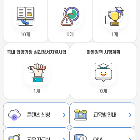
10개
0개
1개
국내 입양가정 심리정서지원사업
아동정책 시행계획
1개
0개
콘텐츠 신청
교육별 안내