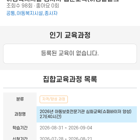
조회수
98회
좋아요
0회
이해)
공통,아동복지시설,종사자
인기 교육과정
등록된 교육이 없습니다.
집합교육과정 목록
집합교육과정 목록
분류
자격/양성 과정
2026년 아동보호전문기관 심화교육(슈퍼바이저 양성)
과정명
2기(40시간)
학습기간
2026-08-31 ~ 2026-09-04
신청기간
2026-07-28 ~ 2026-08-21