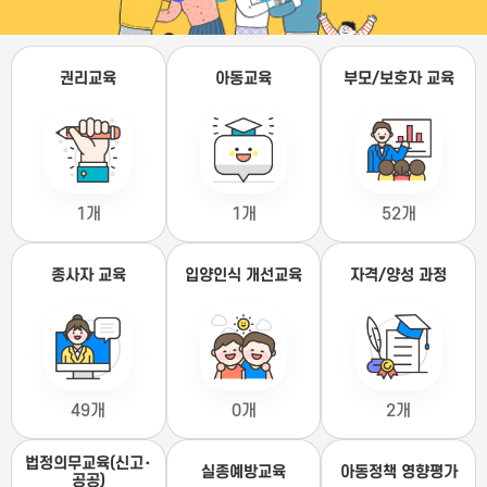
권리교육
아동교육
부모/보호자 교육
1개
1개
52개
종사자 교육
입양인식 개선교육
자격/양성 과정
49개
0개
2개
법정의무교육(신고･
실종예방교육
아동정책 영향평가
공공)