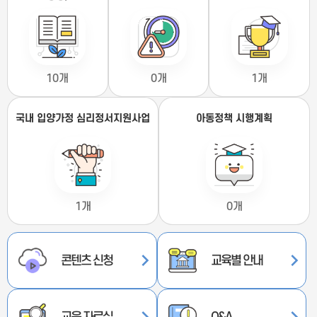
10개
0개
1개
국내 입양가정 심리정서지원사업
아동정책 시행계획
1개
0개
콘텐츠 신청
교육별 안내