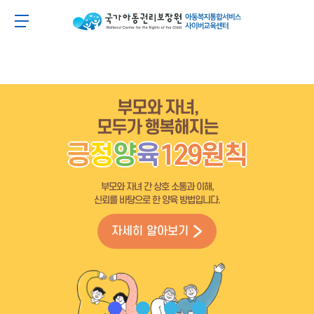
주
본
주
본
메
문
메
문
아동이 행복한 세상 아동권리보장원 아동복지통합
메뉴 버튼
뉴
바
뉴
바
바
로
바
로
로
가
로
가
가
기
가
기
기
기
부모와 자녀,
모두가 행복해지는
긍
정
양
육
129원칙
부모와 자녀 간 상호 소통과 이해,
신뢰를 바탕으로 한 양육 방법입니다.
자세히 알아보기