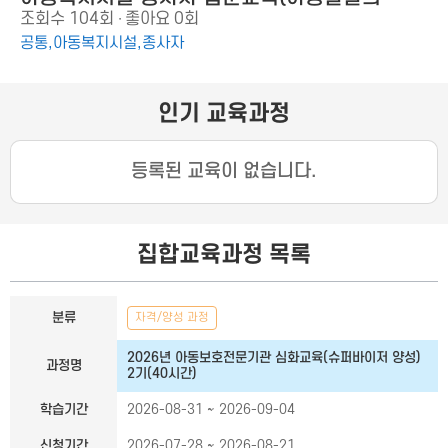
조회수
104회
좋아요
0회
이해)
공통,아동복지시설,종사자
인기 교육과정
등록된 교육이 없습니다.
집합교육과정 목록
집합교육과정 목록
분류
자격/양성 과정
2026년 아동보호전문기관 심화교육(슈퍼바이저 양성)
과정명
2기(40시간)
학습기간
2026-08-31 ~ 2026-09-04
신청기간
2026-07-28 ~ 2026-08-21