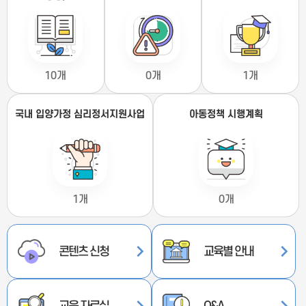
10개
0개
1개
국내 입양가정 심리정서지원사업
아동정책 시행계획
1개
0개
콘텐츠 신청
교육별 안내