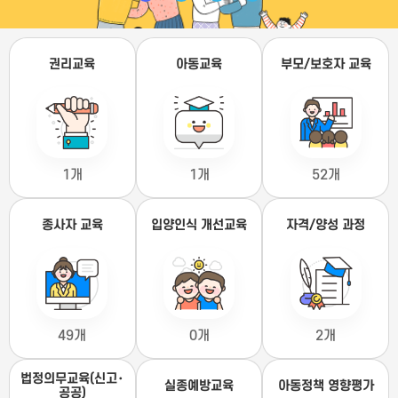
권리교육
아동교육
부모/보호자 교육
1개
1개
52개
종사자 교육
입양인식 개선교육
자격/양성 과정
49개
0개
2개
법정의무교육(신고･
실종예방교육
아동정책 영향평가
공공)