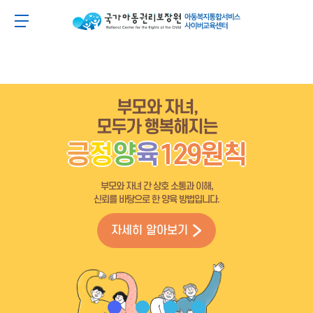
주
본
주
본
메
문
메
문
아동이 행복한 세상 아동권리보장원 아동복지통합
메뉴 버튼
뉴
바
뉴
바
바
로
바
로
로
가
로
가
가
기
가
기
기
기
부모와 자녀,
모두가 행복해지는
긍
정
양
육
129원칙
부모와 자녀 간 상호 소통과 이해,
신뢰를 바탕으로 한 양육 방법입니다.
자세히 알아보기