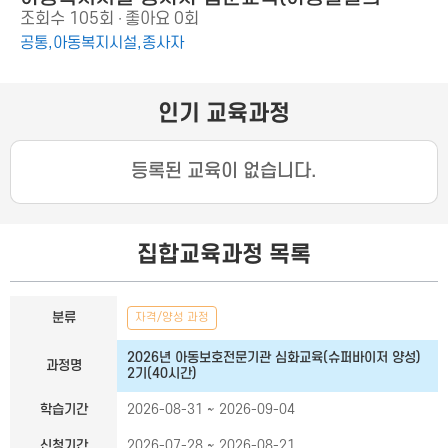
조회수
105회
좋아요
0회
이해)
공통,아동복지시설,종사자
인기 교육과정
등록된 교육이 없습니다.
집합교육과정 목록
집합교육과정 목록
분류
자격/양성 과정
2026년 아동보호전문기관 심화교육(슈퍼바이저 양성)
과정명
2기(40시간)
학습기간
2026-08-31 ~ 2026-09-04
신청기간
2026-07-28 ~ 2026-08-21