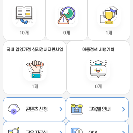
10개
0개
1개
국내 입양가정 심리정서지원사업
아동정책 시행계획
1개
0개
콘텐츠 신청
교육별 안내