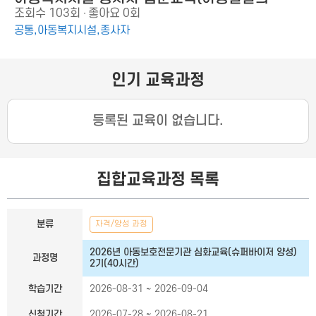
조회수
103회
좋아요
0회
이해)
공통,아동복지시설,종사자
인기 교육과정
등록된 교육이 없습니다.
집합교육과정 목록
집합교육과정 목록
분류
자격/양성 과정
2026년 아동보호전문기관 심화교육(슈퍼바이저 양성)
과정명
2기(40시간)
학습기간
2026-08-31 ~ 2026-09-04
신청기간
2026-07-28 ~ 2026-08-21