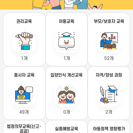
권리교육
아동교육
부모/보호자 교육
1개
1개
52개
종사자 교육
입양인식 개선교육
자격/양성 과정
49개
0개
2개
법정의무교육(신고･
실종예방교육
아동정책 영향평가
공공)