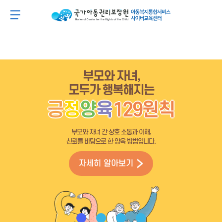
주
본
주
본
메
문
메
문
아동이 행복한 세상 아동권리보장원 아동복지통합
메뉴 버튼
뉴
바
뉴
바
바
로
바
로
로
가
로
가
가
기
가
기
기
기
부모와 자녀,
모두가 행복해지는
긍
정
양
육
129원칙
부모와 자녀 간 상호 소통과 이해,
신뢰를 바탕으로 한 양육 방법입니다.
자세히 알아보기