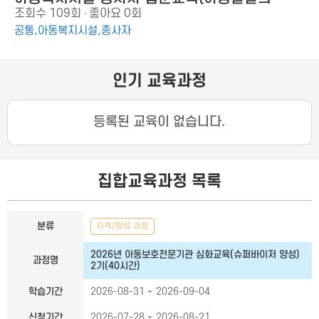
조회수
109회
좋아요
0회
이해)
공통,아동복지시설,종사자
인기 교육과정
등록된 교육이 없습니다.
집합교육과정 목록
집합교육과정 목록
분류
자격/양성 과정
2026년 아동보호전문기관 심화교육(슈퍼바이저 양성)
과정명
2기(40시간)
학습기간
2026-08-31 ~ 2026-09-04
신청기간
2026-07-28 ~ 2026-08-21