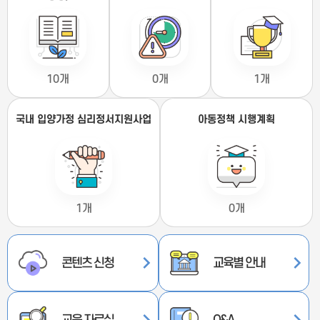
10개
0개
1개
국내 입양가정 심리정서지원사업
아동정책 시행계획
1개
0개
콘텐츠 신청
교육별 안내