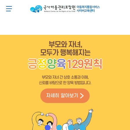
주
본
주
본
메
문
메
문
아동이 행복한 세상 아동권리보장원 아동복지통합
메뉴 버튼
뉴
바
뉴
바
바
로
바
로
로
가
로
가
가
기
가
기
기
기
부모와 자녀,
모두가 행복해지는
긍
정
양
육
129원칙
부모와 자녀 간 상호 소통과 이해,
신뢰를 바탕으로 한 양육 방법입니다.
자세히 알아보기