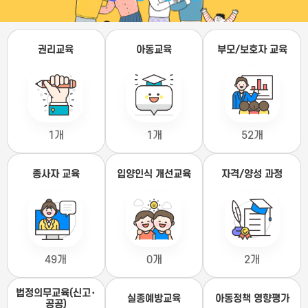
권리교육
아동교육
부모/보호자 교육
1개
1개
52개
종사자 교육
입양인식 개선교육
자격/양성 과정
49개
0개
2개
법정의무교육(신고･
실종예방교육
아동정책 영향평가
공공)