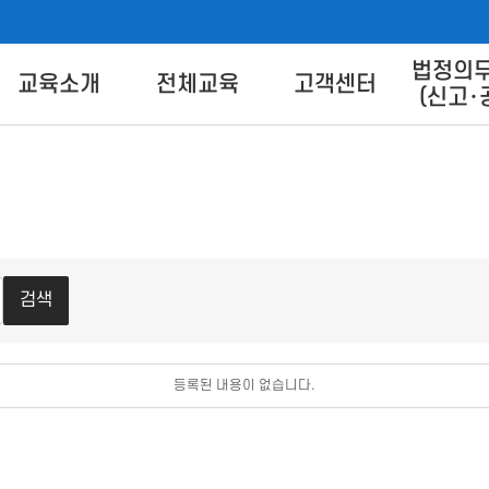
법정의
버교육센터
교육소개
전체교육
고객센터
(신고･
교육별 안내
교육신청
교육상담 Q&A
교육방법 
트 안
교육일정
교육신청방법
콘텐츠 
콘텐츠 다
이
FA
검색
등록된 내용이 없습니다.