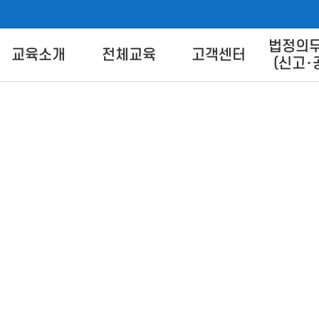
법정의
버교육센터
교육소개
전체교육
고객센터
(신고･
교육별 안내
교육신청
교육상담 Q&A
교육방법 
트 안
교육일정
교육신청방법
콘텐츠 
콘텐츠 다
이
FA