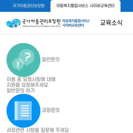
메
본
국가아동권리보장원
아동복지통합서비스 사이버교육센터
뉴
문
바
바
로
로
아동이 행복한 세상 아동권리보장원 아동복지통합서비스 사이
교육소식
가
가
기
기
공지사항
자료실
메뉴 버튼
일반문의
이용 중 요청사항에 대해
지원을 요청해주세요
일반문의 하기
과정문의
과정관련 사항을 질문해 주세요