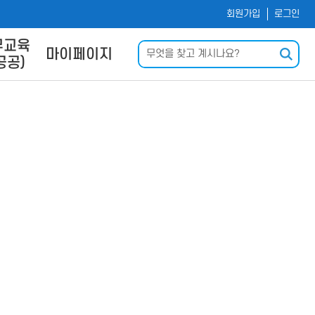
회원가입
로그인
무교육
검색
마이페이지
공공)
및 사이
나의 강의실
내
회원정보수정
신청
운로드
력
Q