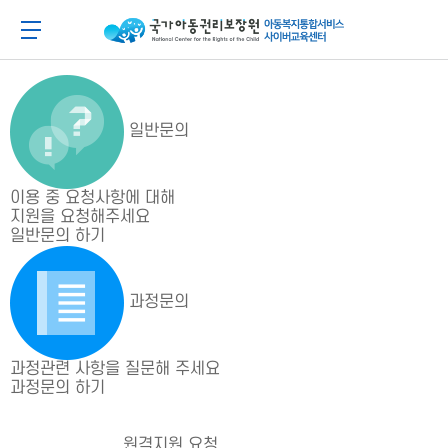
메
본
뉴
문
아동이 행복한 세상 아동권리보장원 아동복지통합
메뉴 버튼
바
바
로
로
가
가
기
기
일반문의
이용 중 요청사항에 대해
지원을 요청해주세요
일반문의 하기
과정문의
과정관련 사항을 질문해 주세요
과정문의 하기
원격지원 요청