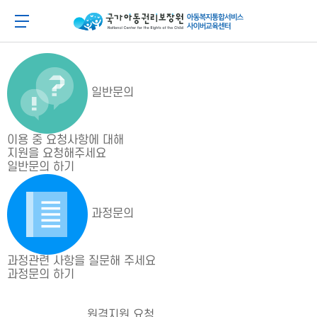
메
본
뉴
문
아동이 행복한 세상 아동권리보장원 아동복지통합
메뉴 버튼
바
바
로
로
가
가
기
기
일반문의
이용 중 요청사항에 대해
지원을 요청해주세요
일반문의 하기
과정문의
과정관련 사항을 질문해 주세요
과정문의 하기
원격지원 요청